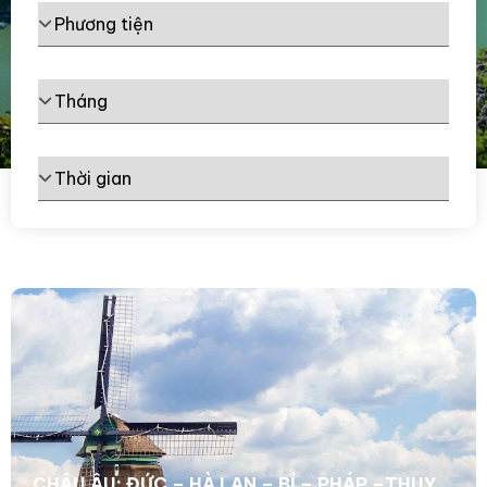
CHÂU ÂU: ĐỨC – HÀ LAN – BỈ – PHÁP –THUỴ