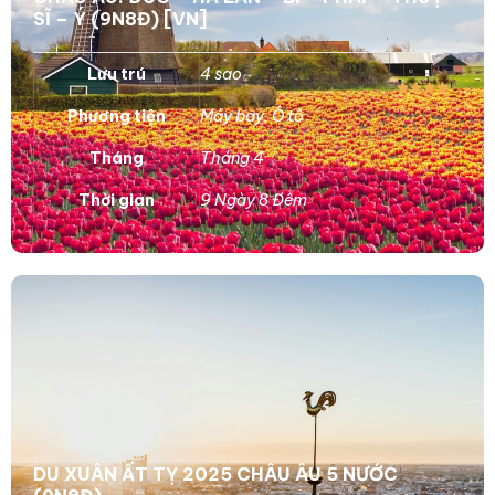
SĨ – Ý (9N8Đ) [VN]
Lưu trú
4 sao
Phương tiện
Máy bay
,
Ô tô
Tháng
Tháng 4
Thời gian
9 Ngày 8 Đêm
DU XUÂN ẤT TỴ 2025 CHÂU ÂU 5 NƯỚC