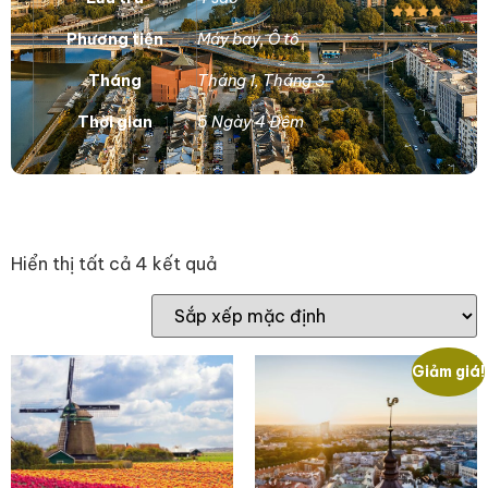
Phương tiện
Máy bay
,
Ô tô
Tháng
Tháng 1
,
Tháng 3
Thời gian
5 Ngày 4 Đêm
Hiển thị tất cả 4 kết quả
Giảm giá!