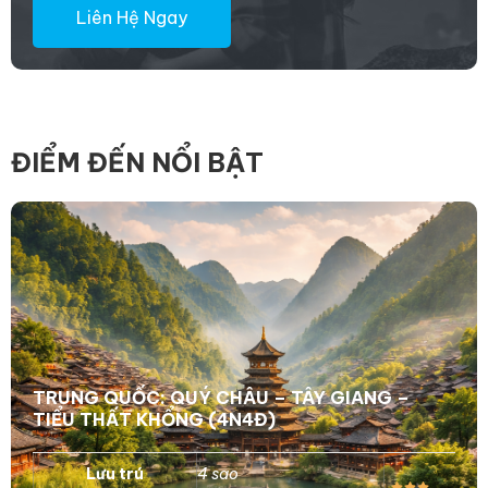
Liên Hệ Ngay
ĐIỂM ĐẾN NỔI BẬT
TRUNG QUỐC: QUÝ CHÂU – TÂY GIANG –
TIỂU THẤT KHỔNG (4N4Đ)
Lưu trú
4 sao