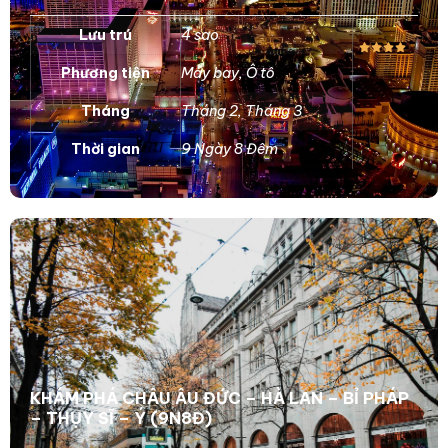
Lưu trú
4 sao
Phương tiện
Máy bay
,
Ô tô
Tháng
Tháng 2
,
Tháng 3
Thời gian
9 Ngày 8 Đêm
KHÁM PHÁ CHÂU ÂU ĐỨC – HÀ LAN – BỈ PHÁP
– THỤY SĨ – Ý (9N8Đ)