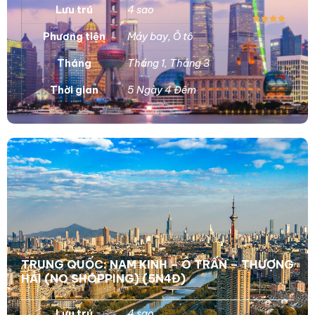
Lưu trú
4 sao
Phương tiện
Máy bay
,
Ô tô
Tháng
Tháng 1
,
Tháng 3
Thời gian
5 Ngày 4 Đêm
TRUNG QUỐC: NAM KINH – Ô TRẤN – THƯỢNG
HẢI (NO SHOPPING) (5N4Đ)
Lưu trú
4 sao