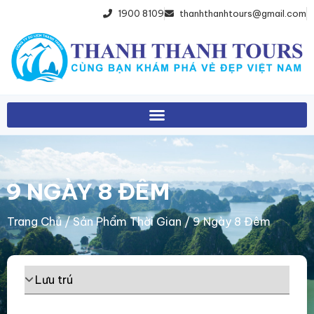
1900 8109
thanhthanhtours@gmail.com
9 NGÀY 8 ĐÊM
Trang Chủ
/ Sản Phẩm Thời Gian / 9 Ngày 8 Đêm