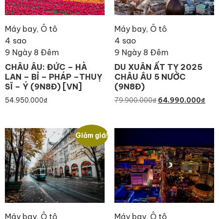
Máy bay, Ô tô
Máy bay, Ô tô
4 sao
4 sao
9 Ngày 8 Đêm
9 Ngày 8 Đêm
CHÂU ÂU: ĐỨC – HÀ
DU XUÂN ẤT TỴ 2025
LAN – BỈ – PHÁP –THUỴ
CHÂU ÂU 5 NƯỚC
SĨ – Ý (9N8Đ) [VN]
(9N8Đ)
54.950.000
₫
79.900.000
₫
64.990.000
₫
Giảm giá!
Máy bay, Ô tô
Máy bay, Ô tô