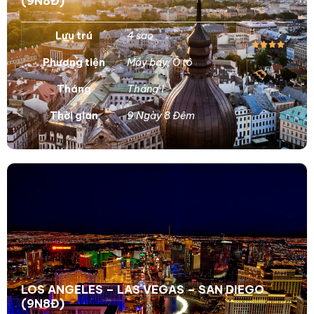
(9N8Đ)
Lưu trú
4 sao
Phương tiện
Máy bay
,
Ô tô
Tháng
Tháng 1
Thời gian
9 Ngày 8 Đêm
LOS ANGELES – LAS VEGAS – SAN DIEGO
(9N8Đ)