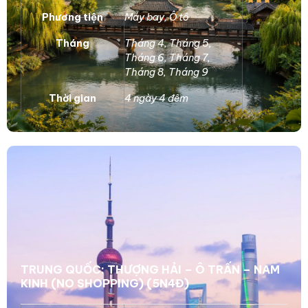
Phương tiện
Máy bay
,
Ô tô
Tháng
Tháng 4
,
Tháng 5
,
Tháng 6
,
Tháng 7
,
Tháng 8
,
Tháng 9
Thời gian
4 ngày 4 đêm
TRUNG QUỐC: THƯỢNG HẢI – Ô TRẤN – NAM
KINH (NO SHOPPING) (5N4Đ)