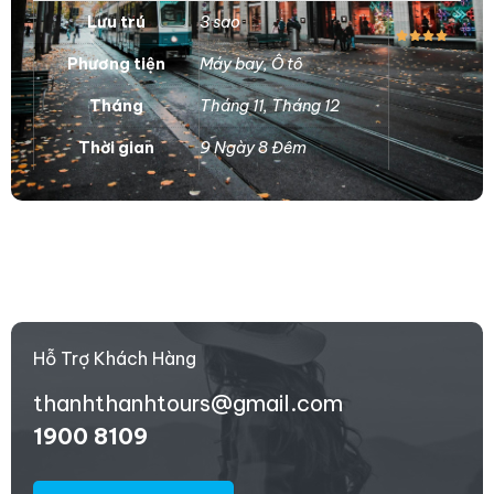
Lưu trú
3 sao
Phương tiện
Máy bay
,
Ô tô
Tháng
Tháng 11
,
Tháng 12
Thời gian
9 Ngày 8 Đêm
Hỗ Trợ Khách Hàng
thanhthanhtours@gmail.com
1900 8109