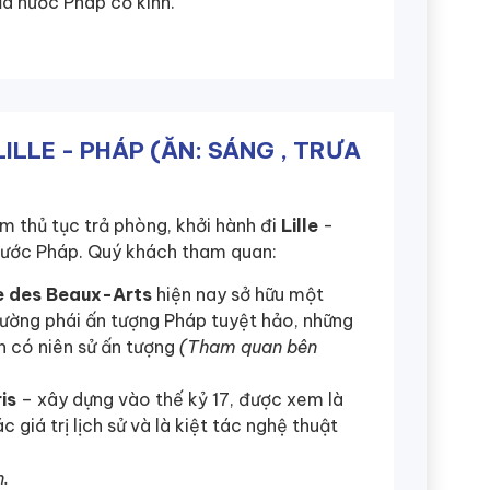
a nước Pháp cổ kính.
LILLE - PHÁP (ĂN: SÁNG , TRƯA
 thủ tục trả phòng, khởi hành đi
Lille
-
nước Pháp. Quý khách tham quan:
e des Beaux-Arts
hiện nay sở hữu một
rường phái ấn tượng Pháp tuyệt hảo, những
n có niên sử ấn tượng
(Tham quan bên
is
– xây dựng vào thế kỷ 17, được xem là
giá trị lịch sử và là kiệt tác nghệ thuật
n.