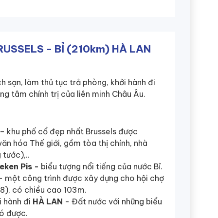
RUSSELS - BỈ (210km) HÀ LAN
 sạn, làm thủ tục trả phòng, khởi hành đi
ung tâm chính trị của liên minh Châu Âu.
– khu phố cổ đẹp nhất Brussels được
ăn hóa Thế giới, gồm tòa thị chính, nhà
tước),..
eken Pis -
biểu tượng nổi tiếng của nước Bỉ.
- một công trình được xây dựng cho hội chợ
58), có chiều cao 103m.
i hành đi
HÀ LAN
- Đất nước với những biểu
có được.