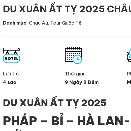
DU XUÂN ẤT TỴ 2025 CHÂ
Danh mục:
Châu Âu
,
Tour Quốc Tế
Lưu trú
Thời gian
P
4 sao
9 Ngày 8 Đêm
M
DU XUÂN ẤT TỴ 2025
PHÁP – BỈ – HÀ LAN