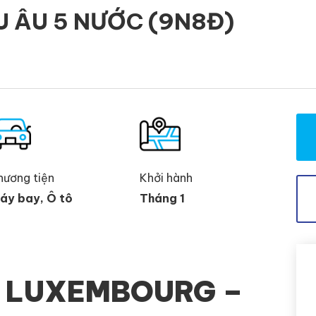
U ÂU 5 NƯỚC (9N8Đ)
hương tiện
Khởi hành
áy bay, Ô tô
Tháng 1
-
LUXEMBOURG
–