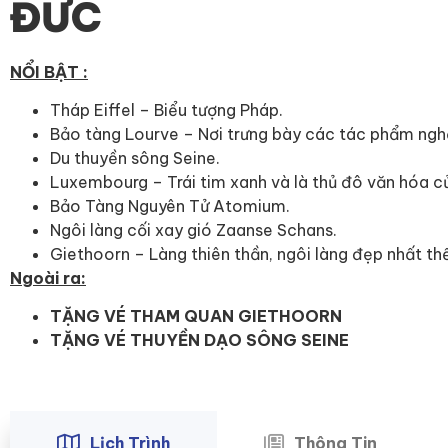
ĐỨC
NỔI BẬT :
Tháp Eiffel – Biểu tượng Pháp.
Bảo tàng Lourve – Nơi trưng bày các tác phẩm nghệ 
Du thuyền sông Seine.
Luxembourg – Trái tim xanh và là thủ đô văn hóa 
Bảo Tàng Nguyên Tử Atomium.
Ngôi làng cối xay gió Zaanse Schans.
Giethoorn – Làng thiên thần, ngôi làng đẹp nhất thế
Ngoài ra:
TẶNG VÉ THAM QUAN GIETHOORN
TẶNG VÉ THUYỀN DẠO SÔNG SEINE
Lịch Trình
Thông Tin