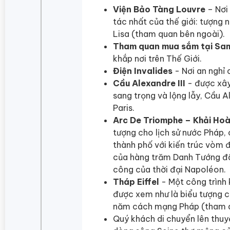
Viện Bảo Tàng Louvre
– Nơi
tác nhất của thế giới: tượng
Lisa (tham quan bên ngoài).
Tham quan mua sắm tại Sa
khắp nơi trên Thế Giới.
Điện Invalides
- Nơi an nghỉ
Cầu Alexandre III
- được xây 
sang trọng và lộng lẫy, Cầu A
Paris.
Arc De Triomphe – Khải Ho
tượng cho lịch sử nước Pháp,
thành phố với kiến trúc vòm 
của hàng trăm Danh Tướng đã
công của thời đại Napoléon.
Tháp Eiffel
- Một công trình 
được xem như là biểu tượng c
năm cách mạng Pháp (tham q
Quý khách di chuyển lên thuy