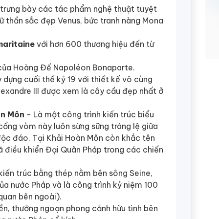
 trưng bày các tác phẩm nghệ thuật tuyệt
 nữ thần sắc đẹp Venus, bức tranh nàng Mona
maritaine
với hơn 600 thương hiệu đến từ
 của Hoàng Đế Napoléon Bonaparte.
dựng cuối thế kỷ 19 với thiết kế vô cùng
lexandre III được xem là cây cầu đẹp nhất ở
àn Môn
- Là một công trình kiến trúc biểu
 cổng vòm này luôn sừng sững tráng lệ giữa
độc đáo. Tại Khải Hoàn Môn còn khắc tên
 điều khiển Đại Quân Pháp trong các chiến
kiến trúc bằng thép nằm bên sông Seine,
ủa nước Pháp và là công trình kỷ niệm 100
uan bên ngoài).
ền, thưởng ngoạn phong cảnh hữu tình bên