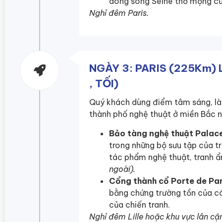
dòng sông Seine thơ mộng củ
Nghỉ đêm Paris.
NGÀY 3: PARIS (225Km) 
, TỐI)
Quý khách dùng điểm tâm sáng, làm
thành phố nghệ thuật ở miền Bắc 
Bảo tàng nghệ thuật Palac
trong những bộ sưu tập của t
tác phẩm nghệ thuật, tranh ẩ
ngoài).
Cổng thành cổ Porte de Par
bằng chứng trường tồn của các 
của chiến tranh.
Nghỉ đêm Lille hoặc khu vực lân cậ