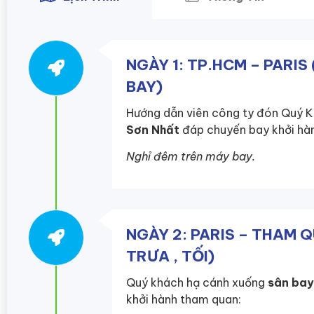
NGÀY 1: TP.HCM – PARIS
BAY)
Hướng dẫn viên công ty đón Quý K
Sơn Nhất
đáp chuyến bay khởi hà
Nghỉ đêm trên máy bay.
NGÀY 2: PARIS – THAM 
TRƯA , TỐI)
Quý khách hạ cánh xuống
sân bay
khởi hành tham quan: