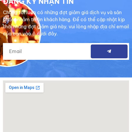
ĐĂNG KÝ NHẬN TIN
Chúng tôi luôn có những đợt giảm giá dịch vụ và sản
phẩm nhằm tri ân khách hàng. Để có thể cập nhật kịp
thời những đợt giảm giá này, vui lòng nhập địa chỉ email
của bạn vào ô dưới đây.