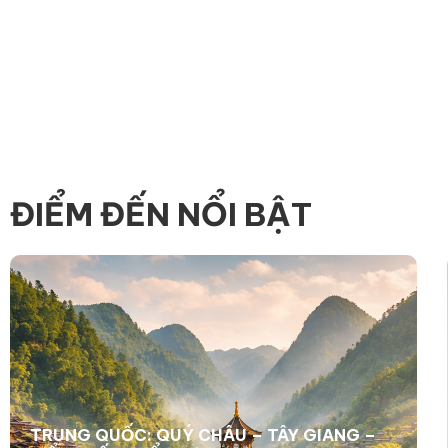
ĐIỂM ĐẾN NỔI BẬT
TRUNG QUỐC: QUÝ CHÂU – TÂY GIANG –