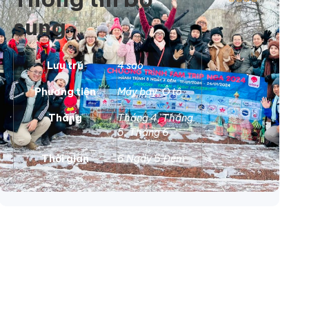
sung
Lưu trú
4 sao
Phương tiện
Máy bay
,
Ô tô
Tháng
Tháng 4
,
Tháng
5
,
Tháng 6
Thời gian
6 Ngày 5 Đêm