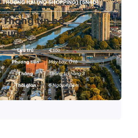
THƯỢNG HẢI (NO SHOPPING) (5N4Đ)
Thông tin bổ
sung
Lưu trú
4 sao
Phương tiện
Máy bay
,
Ô tô
Tháng
Tháng 1
,
Tháng 3
Thời gian
5 Ngày 4 Đêm