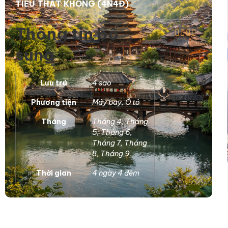
TIỂU THẤT KHỔNG (4N4Đ)
Thông tin bổ
sung
Lưu trú
4 sao
Phương tiện
Máy bay
,
Ô tô
Tháng
Tháng 4
,
Tháng
5
,
Tháng 6
,
Tháng 7
,
Tháng
8
,
Tháng 9
Thời gian
4 ngày 4 đêm