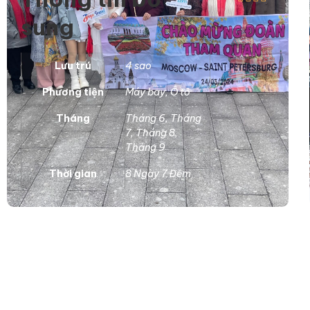
sung
Lưu trú
4 sao
Phương tiện
Máy bay
,
Ô tô
Tháng
Tháng 6
,
Tháng
7
,
Tháng 8
,
Tháng 9
Thời gian
8 Ngày 7 Đêm