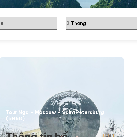
Tour Nga – Moscow – SaintPetersburg
(6N5Đ)
Thông tin bổ