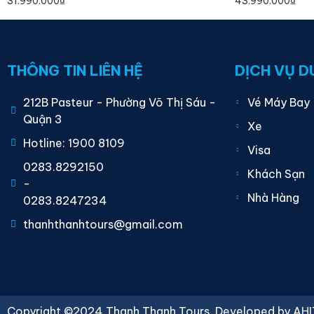
31.990.000
₫
43.990.000
₫
THÔNG TIN LIÊN HỆ
DỊCH VỤ D
212B Pasteur - Phường Võ Thị Sáu -
Vé Máy Bay
Quận 3
Xe
Hotline: 1900 8109
Visa
0283.8292150
Khách Sạn
-
Nhà Hàng
0283.8247234
thanhthanhtours@gmail.com
Copyright ©2024 Thanh Thanh Tours. Developed by
AHI