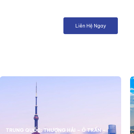
than
Liên Hệ Ngay
TRUNG QUỐC: THƯỢNG HẢI – Ô TRẤN –