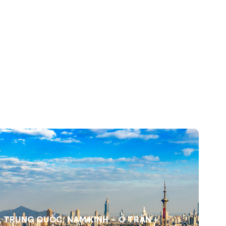
hthanhtours@gmail.com
1900 8109
TRUNG QUỐC: NAM KINH – Ô TRẤN –