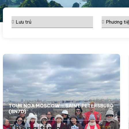
TOUR NGA MOSCOW – SAINT PETERSBURG
(8N7D)
Thông tin bổ