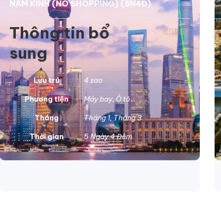
NAM KINH (NO SHOPPING) (5N4Đ)
Thông tin bổ
sung
Lưu trú
4 sao
Phương tiện
Máy bay
,
Ô tô
Tháng
Tháng 1
,
Tháng 3
Thời gian
5 Ngày 4 Đêm