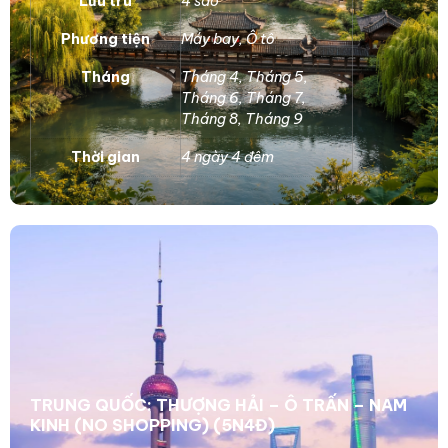
Lưu trú
4 sao
Phương tiện
Máy bay
,
Ô tô
Tháng
Tháng 4
,
Tháng 5
,
Tháng 6
,
Tháng 7
,
Tháng 8
,
Tháng 9
Thời gian
4 ngày 4 đêm
TRUNG QUỐC: THƯỢNG HẢI – Ô TRẤN – NAM
KINH (NO SHOPPING) (5N4Đ)