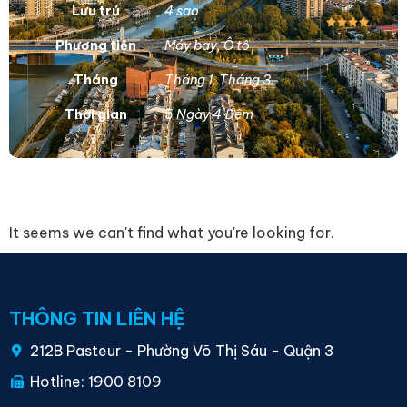
Lưu trú
4 sao
Phương tiện
Máy bay
,
Ô tô
Tháng
Tháng 1
,
Tháng 3
Thời gian
5 Ngày 4 Đêm
It seems we can't find what you're looking for.
THÔNG TIN LIÊN HỆ
212B Pasteur - Phường Võ Thị Sáu - Quận 3
Hotline: 1900 8109