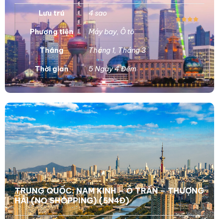
Lưu trú
4 sao
Phương tiện
Máy bay
,
Ô tô
Tháng
Tháng 1
,
Tháng 3
Thời gian
5 Ngày 4 Đêm
TRUNG QUỐC: NAM KINH – Ô TRẤN – THƯỢNG
HẢI (NO SHOPPING) (5N4Đ)