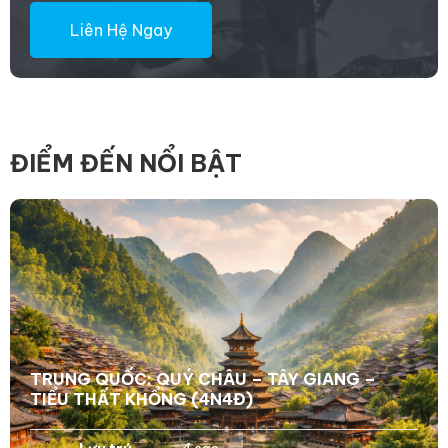
Liên Hệ Ngay
ĐIỂM ĐẾN NỔI BẬT
TRUNG QUỐC: QUÝ CHÂU – TÂY GIANG –
TIỂU THẤT KHỔNG (4N4Đ)