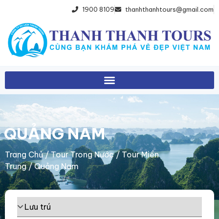
1900 8109
thanhthanhtours@gmail.com
QUẢNG NAM
Trang Chủ
/
Tour Trong Nước
/
Tour Miền
Trung
/ Quảng Nam