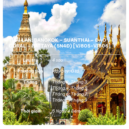
THÁI LAN: BANGKOK – SUANTHAI – ĐẢO
CORAL – PATTAYA (5N4Đ) [VJ805-VJ806]
Lưu trú
4 sao
Phương tiện
Máy bay
,
Ô tô
Tháng
Tháng 2
,
Tháng 3
,
Tháng 4
,
Tháng 5
,
Tháng 6
,
Tháng 7
,
Tháng 8
,
Tháng 9
Thời gian
5 Ngày 4 Đêm