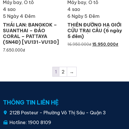
Máy bay, Ô tô
Máy bay, Ô tô
4 sao
4 sao
5 Ngày 4 Đêm
6 Ngày 5 Đêm
THÁI LAN: BANGKOK –
THIÊN ĐƯỜNG HẠ GIỚI
SUANTHAI – ĐẢO
CỬU TRẠI CÂU (6 ngày
CORAL – PATTAYA
5 đêm)
(5N4Đ) [VU131-VU130]
16.950.000
₫
15.950.000
₫
7.650.000
₫
1
2
→
THÔNG TIN LIÊN HỆ
212B Pasteur - Phường Võ Thị Sáu - Quận 3
Hotline: 1900 8109