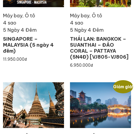
Máy bay, Ô tô
Máy bay, Ô tô
4 sao
4 sao
5 Ngày 4 Đêm
5 Ngày 4 Đêm
SINGAPORE –
THÁI LAN: BANGKOK –
MALAYSIA (5 ngày 4
SUANTHAI – ĐẢO
đêm)
CORAL – PATTAYA
(5N4Đ) [VJ805-VJ806]
11.950.000
₫
6.950.000
₫
Giảm giá!