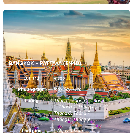
BANGKOK – PATTAYA (5N4Đ)
Lưu trú
4 sao
Phương tiện
Máy bay
,
Ô tô
Tháng
Tháng 1
,
Tháng 2
,
Tháng
3
,
Tháng 4
,
Tháng 5
,
Tháng 6
,
Tháng 7
,
Tháng 8
,
Tháng 9
Thời gian
5 Ngày 4 Đêm