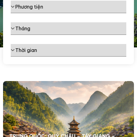
TRUNG QUỐC: QUÝ CHÂU – TÂY GIANG –