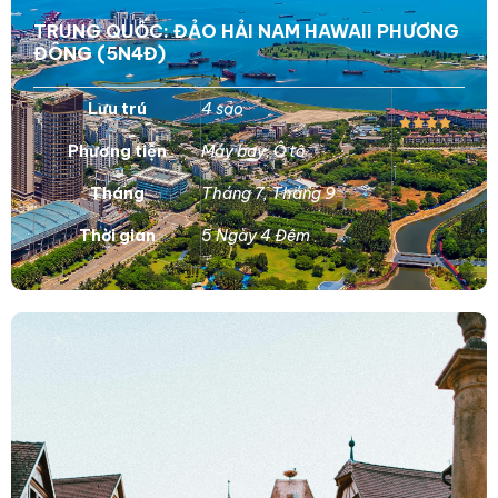
TRUNG QUỐC: ĐẢO HẢI NAM HAWAII PHƯƠNG
ĐÔNG (5N4Đ)
Lưu trú
4 sao
Phương tiện
Máy bay
,
Ô tô
Tháng
Tháng 7
,
Tháng 9
Thời gian
5 Ngày 4 Đêm