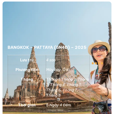
BANGKOK – PATTAYA (5N4Đ) – 2025
Lưu trú
4 sao
Phương tiện
Máy bay
,
Ô tô
Tháng
Tháng 1
,
Tháng 2
,
Tháng
3
,
Tháng 4
,
Tháng 5
,
Tháng 6
,
Tháng 7
,
Tháng 8
Thời gian
5 Ngày 4 Đêm