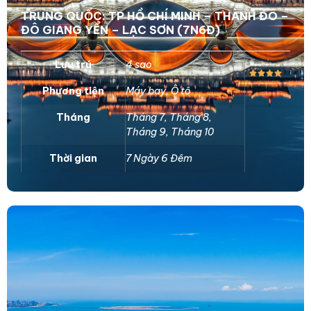
TRUNG QUỐC: TP HỒ CHÍ MINH – THÀNH ĐÔ –
ĐÔ GIANG YỂN – LẠC SƠN (7N6Đ)
Lưu trú
4 sao
Phương tiện
Máy bay
,
Ô tô
Tháng
Tháng 7
,
Tháng 8
,
Tháng 9
,
Tháng 10
Thời gian
7 Ngày 6 Đêm