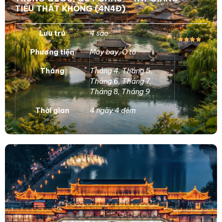
TIỂU THẤT KHỔNG (4N4Đ)
Lưu trú
4 sao
Phương tiện
Máy bay
,
Ô tô
Tháng
Tháng 4
,
Tháng 5
,
Tháng 6
,
Tháng 7
,
Tháng 8
,
Tháng 9
Thời gian
4 ngày 4 đêm