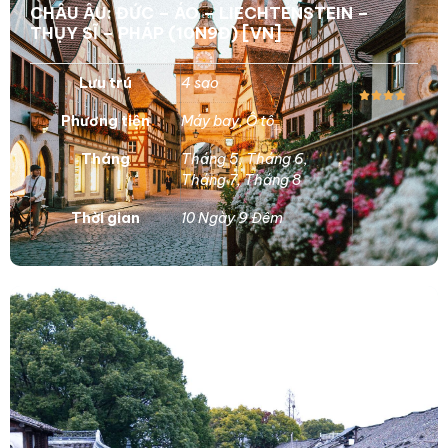
CHÂU ÂU: ĐỨC – ÁO – LIECHTENSTEIN –
THỤY SĨ – PHÁP (10N9Đ) [VN]
Lưu trú
4 sao
Phương tiện
Máy bay
,
Ô tô
Tháng
Tháng 5
,
Tháng 6
,
Tháng 7
,
Tháng 8
Thời gian
10 Ngày 9 Đêm