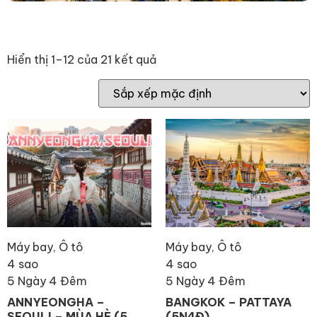
Hiển thị 1–12 của 21 kết quả
Máy bay, Ô tô
Máy bay, Ô tô
4 sao
4 sao
5 Ngày 4 Đêm
5 Ngày 4 Đêm
ANNYEONGHA –
BANGKOK – PATTAYA
SEOUL! – MÙA HÈ (5
(5N4Đ)