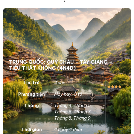
TRUNG QUỐC: QUÝ CHÂU – TÂY GIANG –
TIỂU THẤT KHỔNG (4N4Đ)
Lưu trú
4 sao
Phương tiện
Máy bay
,
Ô tô
Tháng
Tháng 4
,
Tháng 5
,
Tháng 6
,
Tháng 7
,
Tháng 8
,
Tháng 9
Thời gian
4 ngày 4 đêm