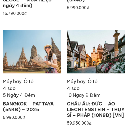
ngày 4 đêm)
6.990.000
₫
16.790.000
₫
Máy bay, Ô tô
Máy bay, Ô tô
4 sao
4 sao
5 Ngày 4 Đêm
10 Ngày 9 Đêm
BANGKOK – PATTAYA
CHÂU ÂU: ĐỨC – ÁO –
(5N4Đ) – 2025
LIECHTENSTEIN – THỤY
SĨ – PHÁP (10N9Đ) [VN]
6.990.000
₫
59.950.000
₫