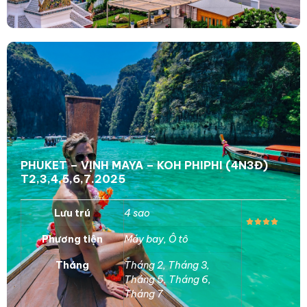
PHUKET – VỊNH MAYA – KOH PHIPHI (4N3Đ)
T2,3,4,5,6,7.2025
Lưu trú
4 sao
Phương tiện
Máy bay
,
Ô tô
Tháng
Tháng 2
,
Tháng 3
,
Tháng 5
,
Tháng 6
,
Tháng 7