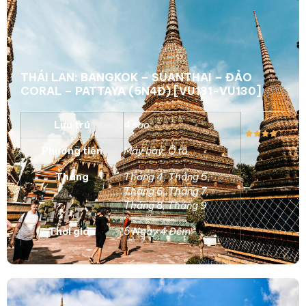
THÁI LAN: BANGKOK – SUANTHAI – ĐẢO
CORAL – PATTAYA (5N4Đ) [VU131-VU130]
Lưu trú
4 sao
Phương tiện
Máy bay
,
Ô tô
Tháng
Tháng 4
,
Tháng 5
,
Tháng 6
,
Tháng 7
,
Tháng 8
,
Tháng 9
Thời gian
5 Ngày 4 Đêm