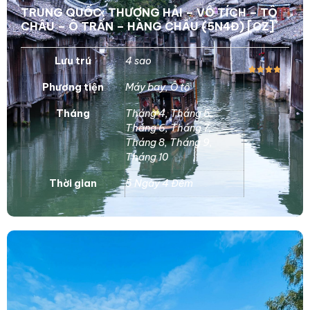
TRUNG QUỐC: THƯỢNG HẢI – VÔ TÍCH – TÔ
CHÂU – Ô TRẤN – HÀNG CHÂU (5N4Đ) [CZ]
Lưu trú
4 sao
Phương tiện
Máy bay
,
Ô tô
Tháng
Tháng 4
,
Tháng 5
,
Tháng 6
,
Tháng 7
,
Tháng 8
,
Tháng 9
,
Tháng 10
Thời gian
5 Ngày 4 Đêm