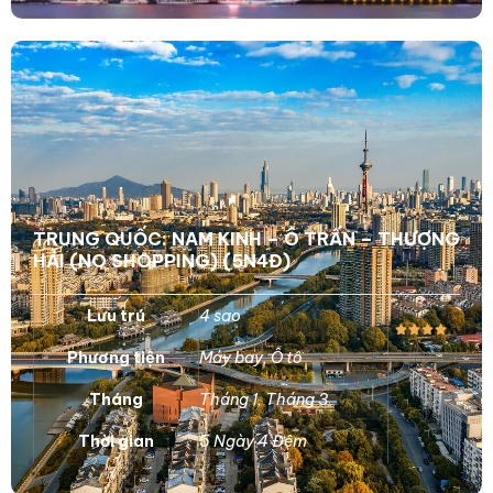
TRUNG QUỐC: NAM KINH – Ô TRẤN – THƯỢNG
HẢI (NO SHOPPING) (5N4Đ)
Lưu trú
4 sao
Phương tiện
Máy bay
,
Ô tô
Tháng
Tháng 1
,
Tháng 3
Thời gian
5 Ngày 4 Đêm