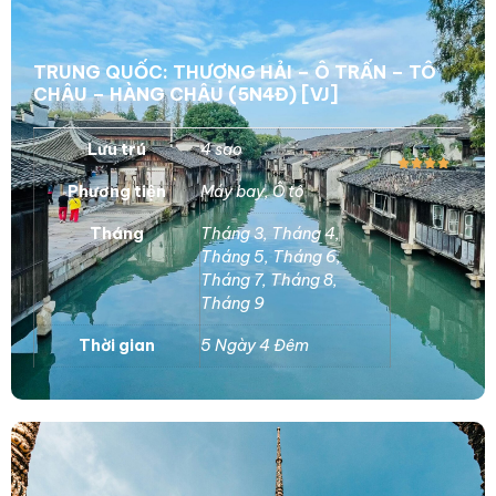
TRUNG QUỐC: THƯỢNG HẢI – Ô TRẤN – TÔ
CHÂU – HÀNG CHÂU (5N4Đ) [VJ]
Lưu trú
4 sao
Phương tiện
Máy bay
,
Ô tô
Tháng
Tháng 3
,
Tháng 4
,
Tháng 5
,
Tháng 6
,
Tháng 7
,
Tháng 8
,
Tháng 9
Thời gian
5 Ngày 4 Đêm