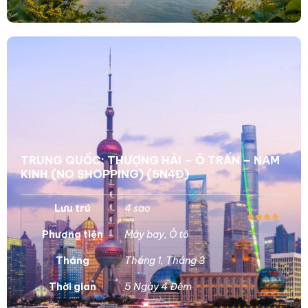
TRUNG QUỐC: THƯỢNG HẢI – Ô TRẤN – NAM
KINH (NO SHOPPING) (5N4Đ)
Lưu trú
4 sao
Phương tiện
Máy bay
,
Ô tô
Tháng
Tháng 1
,
Tháng 3
Thời gian
5 Ngày 4 Đêm