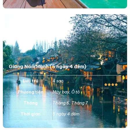
Giang Nam Hành (5 ngày 4 đêm)
Lưu trú
4 sao
Phương tiện
Máy bay
,
Ô tô
Tháng
Tháng 6
,
Tháng 7
Thời gian
5 ngày 4 đêm