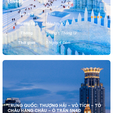
(5N4Đ)
Lưu trú
4 sao
Phương tiện
Máy bay
,
Ô tô
Tháng
Tháng 1
,
Tháng 12
Thời gian
5 Ngày 4 Đêm
TRUNG QUỐC: THƯỢNG HẢI – VÔ TÍCH – TÔ
CHÂU HÀNG CHÂU – Ô TRẤN 5N4Đ