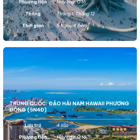
Phương tiện
Máy bay
,
Ô tô
Tháng
Tháng 1
,
Tháng 12
Thời gian
5 Ngày 4 Đêm
TRUNG QUỐC: ĐẢO HẢI NAM HAWAII PHƯƠNG
ĐÔNG (5N4Đ)
Lưu trú
4 sao
Phương tiện
Máy bay
,
Ô tô