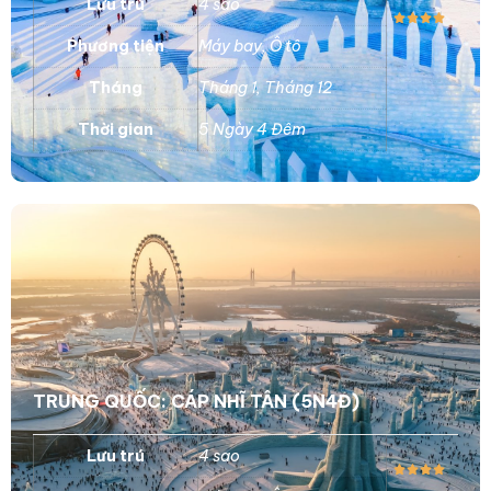
Lưu trú
4 sao
Phương tiện
Máy bay
,
Ô tô
Tháng
Tháng 1
,
Tháng 12
Thời gian
5 Ngày 4 Đêm
TRUNG QUỐC: CÁP NHĨ TÂN (5N4Đ)
Lưu trú
4 sao