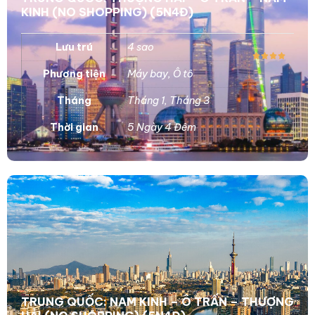
KINH (NO SHOPPING) (5N4Đ)
Lưu trú
4 sao
Phương tiện
Máy bay
,
Ô tô
Tháng
Tháng 1
,
Tháng 3
Thời gian
5 Ngày 4 Đêm
TRUNG QUỐC: NAM KINH – Ô TRẤN – THƯỢNG