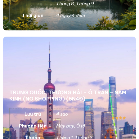
Tháng 8
,
Tháng 9
Thời gian
4 ngày 4 đêm
TRUNG QUỐC: THƯỢNG HẢI – Ô TRẤN – NAM
KINH (NO SHOPPING) (5N4Đ)
Lưu trú
4 sao
Phương tiện
Máy bay
,
Ô tô
Tháng
Tháng 1
,
Tháng 3