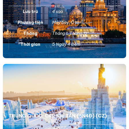
Lưu trú
4 sao
Phương tiện
Máy bay
,
Ô tô
Tháng
Tháng 1
,
Tháng 12
Thời gian
5 Ngày 4 Đêm
TRUNG QUỐC: CÁP NHĨ TÂN (5N4Đ) (CZ)