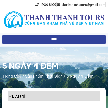
1900 8109
thanhthanhtours@gmail.com
5 NGÀY 4 ĐÊM
Trang Chủ
/ Sản Phẩm Thời Gian / 5 Ngày 4 Đêm