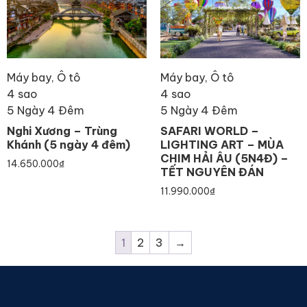
Máy bay, Ô tô
Máy bay, Ô tô
4 sao
4 sao
5 Ngày 4 Đêm
5 Ngày 4 Đêm
Nghi Xương – Trùng
SAFARI WORLD –
Khánh (5 ngày 4 đêm)
LIGHTING ART – MÙA
CHIM HẢI ÂU (5N4Đ) –
14.650.000
₫
TẾT NGUYÊN ĐÁN
11.990.000
₫
1
2
3
→