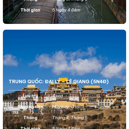
Thời gian
5 Ngày 4 Đêm
TRUNG QUỐC: ĐẠI LÝ – LỆ GIANG (5N4Đ)
Lưu trú
4 sao
Phương tiện
Máy bay
,
Ô tô
Tháng
Tháng 4
,
Tháng 5
Thời gian
5 Ngày 4 Đêm