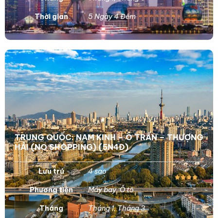
Thời gian
5 Ngày 4 Đêm
TRUNG QUỐC: NAM KINH – Ô TRẤN – THƯỢNG
HẢI (NO SHOPPING) (5N4Đ)
Lưu trú
4 sao
Phương tiện
Máy bay
,
Ô tô
Tháng
Tháng 1
,
Tháng 3