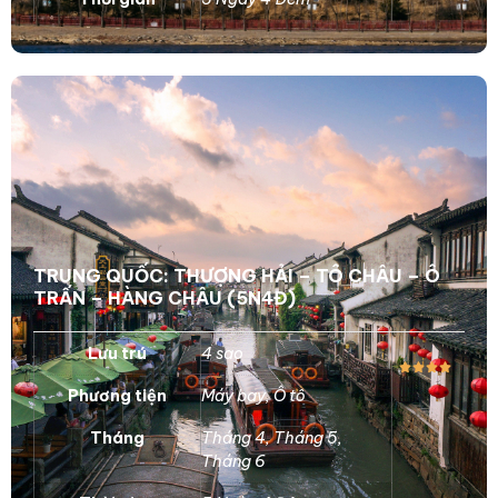
TRUNG QUỐC: THƯỢNG HẢI – TÔ CHÂU – Ô
TRẤN – HÀNG CHÂU (5N4Đ)
Lưu trú
4 sao
Phương tiện
Máy bay
,
Ô tô
Tháng
Tháng 4
,
Tháng 5
,
Tháng 6