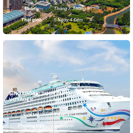
Tháng
Tháng 7
,
Tháng 9
Thời gian
5 Ngày 4 Đêm
SINGAPORE: TOUR DU THUYỀN STAR
VOYAGER
Lưu trú
4 sao
Phương tiện
Du thuyền