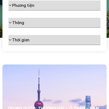
TRUNG QUỐC: THƯỢNG HẢI – Ô TRẤN – NAM