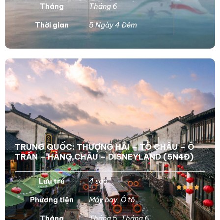
Tháng
Tháng 6
Thời gian
5 Ngày 4 Đêm
TRUNG QUỐC: THƯỢNG HẢI – TÔ CHÂU – Ô
TRẤN – HÀNG CHÂU – DISNEYLAND (5N4Đ)
Lưu trú
4 sao
Phương tiện
Máy bay
,
Ô tô
Tháng
Tháng 5
,
Tháng 6