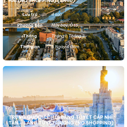
HẢI (NO SHOPPING) (5N4Đ)
Lưu trú
4 sao
Phương tiện
Máy bay
,
Ô tô
Tháng
Tháng 1
,
Tháng 3
Thời gian
5 Ngày 4 Đêm
TRUNG QUỐC: LỄ HỘI BĂNG TUYẾT CÁP NHĨ
TÂN – LÀNG TUYẾT HƯƠNG (NO SHOPPING)