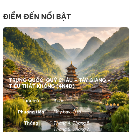
ĐIỂM ĐẾN NỔI BẬT
TRUNG QUỐC: QUÝ CHÂU – TÂY GIANG –
TIỂU THẤT KHỔNG (4N4Đ)
Lưu trú
4 sao
Phương tiện
Máy bay
,
Ô tô
Tháng
Tháng 4
,
Tháng 5
,
Tháng 6
,
Tháng 7
,