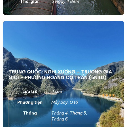
Thời gian
5 Ngày 4 Đêm
TRUNG QUỐC: NGHI XƯƠNG – TRƯƠNG GIA
GIỚI – PHƯỢNG HOÀNG CỔ TRẤN (5N4Đ)
Lưu trú
4 sao
Phương tiện
Máy bay
,
Ô tô
Tháng
Tháng 4
,
Tháng 5
,
Tháng 6