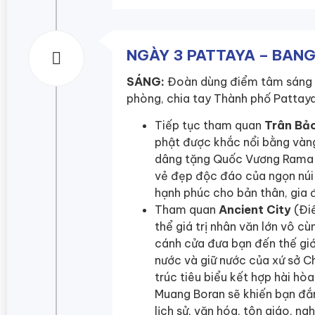
NGÀY 3 PATTAYA – BANG
SÁNG:
Đoàn dùng điểm tâm sáng tạ
phòng, chia tay Thành phố Pattaya
Tiếp tục tham quan
Trân Bả
phật được khắc nổi bằng vàng
dâng tặng Quốc Vương Rama 
vẻ đẹp độc đáo của ngọn núi
hạnh phúc cho bản thân, gia đ
Tham quan
Ancient City
(Đi
thể giá trị nhân văn lớn vô c
cánh cửa đưa bạn đến thế giớ
nước và giữ nước của xứ sở C
trúc tiêu biểu kết hợp hài hòa
Muang Boran sẽ khiến bạn đắ
lịch sử, văn hóa, tôn giáo, n