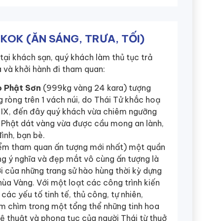
KOK (ĂN SÁNG, TRƯA, TỐI)
i khách sạn, quý khách làm thủ tục trả
 và khởi hành đi tham quan:
o Phật Sơn
(999kg vàng 24 kara) tượng
 ròng trên 1 vách núi, do Thái Tử khắc hoạ
IX, đến đây quý khách vừa chiêm ngưỡng
 Phật dát vàng vừa được cầu mong an lành,
ình, bạn bè.
ểm tham quan ấn tượng mới nhất) một quần
ùng ý nghĩa và đẹp mắt vô cùng ấn tượng là
i của những trang sử hào hùng thời kỳ dựng
hùa Vàng. Với một loạt các công trình kiến
 các yếu tố tinh tế, thủ công, tự nhiên,
m chìm trong một tổng thể những tinh hoa
ghệ thuật và phong tục của người Thái từ thuở