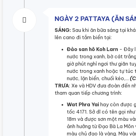
NGÀY 2 PATTAYA (ĂN SÁ
SÁNG:
Sau khi ăn bữa sáng tại khá
lên cano đi tắm biển tại:
Đảo san hô Koh Larn
- Đây l
nước trong xanh, bờ cát trắn
giờ phút nghỉ ngơi thư giãn t
nước trong xanh hoặc tự túc 
nước, lặn biển, chuối kéo,…
(C
TRƯA
: Xe và HDV đưa đoàn đến nh
tham quan tiếp chương trình:
Wat Phra Yai
hay còn được g
tốc 4171. Sở dĩ có tên gọi nh
18m và được sơn một màu vàng
ảnh hưởng từ Đạo Bà La Môn v
màu chủ đạo là vàng. Màu vàn