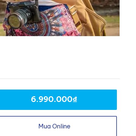
6.990.000
₫
Mua Online