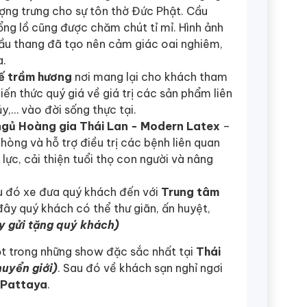
ợng trưng cho sự tôn thờ Đức Phật. Cầu
ổng lồ cũng được chăm chút tỉ mỉ. Hình ảnh
ầu thang đã tạo nên cảm giác oai nghiêm,
a.
ế trầm hương
nơi mang lại cho khách tham
ến thức quý giá về giá trị các sản phẩm liên
y,… vào đời sống thực tại.
ngủ Hoàng gia Thái Lan - Modern Latex
–
òng và hỗ trợ điều trị các bệnh liên quan
lực, cải thiện tuổi thọ con người và nâng
au đó xe đưa quý khách đến với
Trung tâm
đây quý khách có thể thư giãn, ấn huyệt,
y gửi tặng quý khách)
t trong những show đặc sắc nhất tại
Thái
uyển giới)
. Sau đó về khách sạn nghỉ ngơi
Pattaya
.