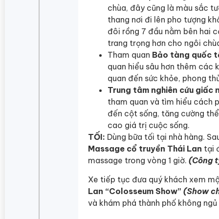
chùa, đây cũng là màu sắc tư
thang nơi đi lên pho tượng kh
đôi rồng 7 đầu nằm bên hai c
trang trọng hơn cho ngôi chù
Tham quan
Bảo tàng quốc t
quan hiểu sâu hơn thêm các ki
quan đến sức khỏe, phong thủ
Trung tâm nghiên cứu giấc 
tham quan và tìm hiểu cách ph
đến cột sống, tăng cường thể 
cao giá trị cuộc sống.
TỐI:
Dùng bữa tối tại nhà hàng. S
Massage cổ truyền Thái Lan
tại 
massage trong vòng 1 giờ.
(Công t
Xe tiếp tục đưa quý khách xem mộ
Lan “Colosseum Show”
(Show ch
và khám phá thành phố không ngủ