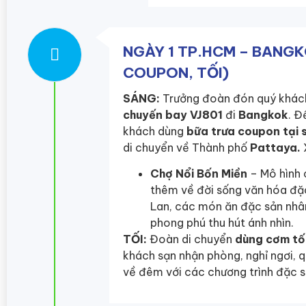
NGÀY 1 TP.HCM – BANGK
COUPON, TỐI)
SÁNG:
Trưởng đoàn đón quý khách
chuyến bay
VJ801
đi
Bangkok
. Đ
khách dùng
bữa trưa coupon tại 
di chuyển về Thành phố
Pattaya.
Chợ Nổi Bốn Miền
– Mô hình 
thêm về đời sống văn hóa đặ
Lan, các món ăn đặc sản nhân
phong phú thu hút ánh nhìn.
TỐI:
Đoàn di chuyển
dùng cơm tố
khách sạn nhận phòng, nghỉ ngơi, 
về đêm với các chương trình đặc s