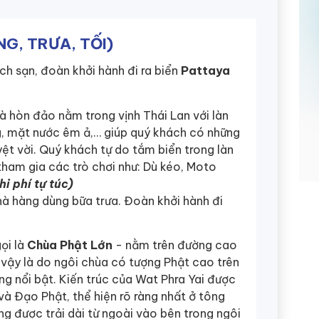
NG, TRƯA, TỐI)
ch sạn, đoàn khởi hành đi ra biển
Pattaya
à hòn đảo nằm trong vịnh Thái Lan với làn
g, mặt nước êm ả,… giúp quý khách có những
uyệt vời. Quý khách tự do tắm biển trong làn
tham gia các trò chơi như: Dù kéo, Moto
hi phí tự túc)
à hàng dùng bữa trưa. Đoàn khởi hành đi
ọi là
Chùa Phật Lớn
- nằm trên đường cao
ư vậy là do ngôi chùa có tượng Phật cao trên
 nổi bật. Kiến trúc của Wat Phra Yai được
à Đạo Phật, thể hiện rõ ràng nhất ở tông
g được trải dài từ ngoài vào bên trong ngôi