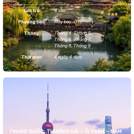
Lưu trú
4 sao
Phương tiện
Máy bay
,
Ô tô
Tháng
Tháng 4
,
Tháng 5
,
Tháng 6
,
Tháng 7
,
Tháng 8
,
Tháng 9
Thời gian
4 ngày 4 đêm
TRUNG QUỐC: THƯỢNG HẢI – Ô TRẤN – NAM