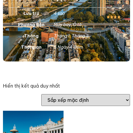
Lưu trú
4 sao
Phương tiện
Máy bay
,
Ô tô
Tháng
Tháng 1
,
Tháng 3
Thời gian
5 Ngày 4 Đêm
Hiển thị kết quả duy nhất