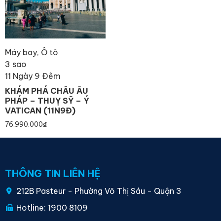
Máy bay, Ô tô
3 sao
11 Ngày 9 Đêm
KHÁM PHÁ CHÂU ÂU
PHÁP – THUỴ SỸ – Ý
VATICAN (11N9Đ)
76.990.000
₫
THÔNG TIN LIÊN HỆ
212B Pasteur - Phường Võ Thị Sáu - Quận 3
Hotline: 1900 8109