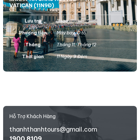
VATICAN (11N9Đ)
Lưu trú
3 sao
Phương tiện
Máy bay
,
Ô tô
Tháng
Tháng 11
,
Tháng 12
Thời gian
11 Ngày 9 Đêm
Hỗ Trợ Khách Hàng
thanhthanhtours@gmail.com
1900 8109