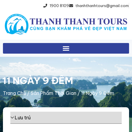
1900 8109
thanhthanhtours@gmail.com
11 NGÀY 9 ĐÊM
Trang Chủ
/ Sản Phẩm Thời Gian / 11 Ngày 9 Đêm