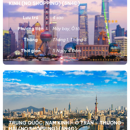
KINH (NO SHOPPING) (5N4Đ)
Lưu trú
4 sao
Phương tiện
Máy bay
,
Ô tô
Tháng
Tháng 1
,
Tháng 3
Thời gian
5 Ngày 4 Đêm
TRUNG QUỐC: NAM KINH – Ô TRẤN – THƯỢNG
HẢI (NO SHOPPING) (5N4Đ)