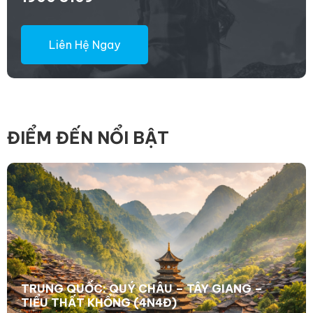
Liên Hệ Ngay
ĐIỂM ĐẾN NỔI BẬT
TRUNG QUỐC: QUÝ CHÂU – TÂY GIANG –
TIỂU THẤT KHỔNG (4N4Đ)