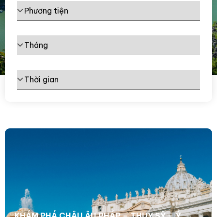
KHÁM PHÁ CHÂU ÂU PHÁP – THUỴ SỸ – Ý