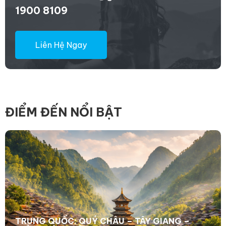
1900 8109
Liên Hệ Ngay
ĐIỂM ĐẾN NỔI BẬT
TRUNG QUỐC: QUÝ CHÂU – TÂY GIANG –