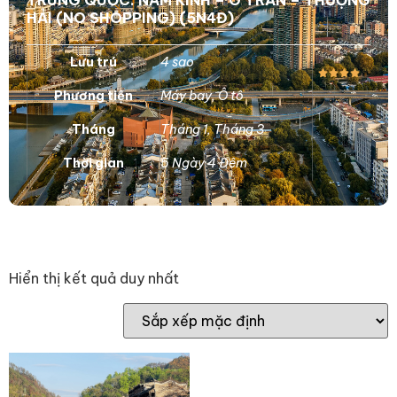
TRUNG QUỐC: NAM KINH – Ô TRẤN – THƯỢNG
HẢI (NO SHOPPING) (5N4Đ)
Lưu trú
4 sao
Phương tiện
Máy bay
,
Ô tô
Tháng
Tháng 1
,
Tháng 3
Thời gian
5 Ngày 4 Đêm
Hiển thị kết quả duy nhất