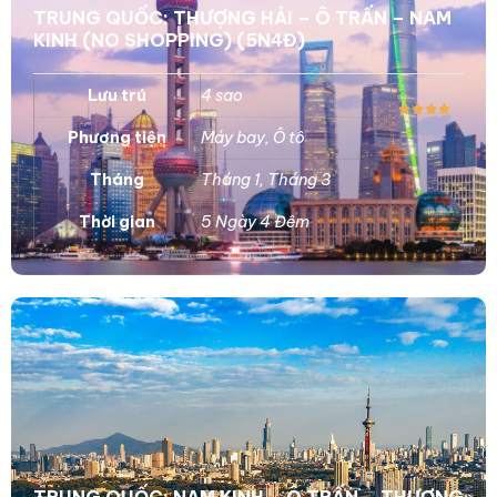
TRUNG QUỐC: THƯỢNG HẢI – Ô TRẤN – NAM
KINH (NO SHOPPING) (5N4Đ)
Lưu trú
4 sao
Phương tiện
Máy bay
,
Ô tô
Tháng
Tháng 1
,
Tháng 3
Thời gian
5 Ngày 4 Đêm