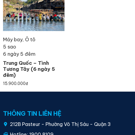
Máy bay, Ô tô
5 sao
6 ngày 5 đêm
Trung Quốc – Tình
Tương Tây (6 ngày 5
đêm)
15.900.000
₫
THÔNG TIN LIÊN HỆ
212B Pasteur - Phường Võ Thị Sáu - Quận 3
Hotline: 1900 8109