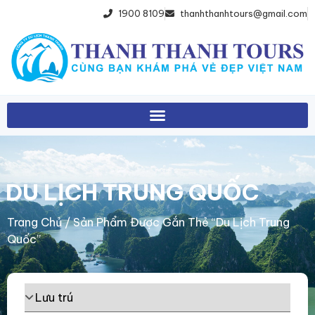
1900 8109
thanhthanhtours@gmail.com
DU LỊCH TRUNG QUỐC
Trang Chủ
/ Sản Phẩm Được Gắn Thẻ “du Lịch Trung
Quốc”