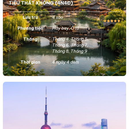
TIỂU THẤT KHỔNG (4N4Đ)
Lưu trú
4 sao
Phương tiện
Máy bay
,
Ô tô
Tháng
Tháng 4
,
Tháng 5
,
Tháng 6
,
Tháng 7
,
Tháng 8
,
Tháng 9
Thời gian
4 ngày 4 đêm