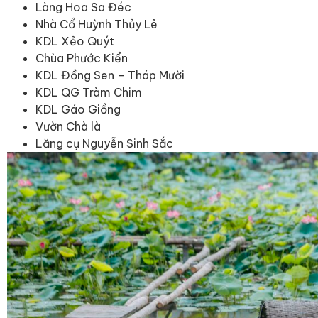
Làng Hoa Sa Đéc
Nhà Cổ Huỳnh Thủy Lê
KDL Xẻo Quýt
Chùa Phước Kiển
KDL Đồng Sen – Tháp Mười
KDL QG Tràm Chim
KDL Gáo Giồng
Vườn Chà là
Lăng cụ Nguyễn Sinh Sắc