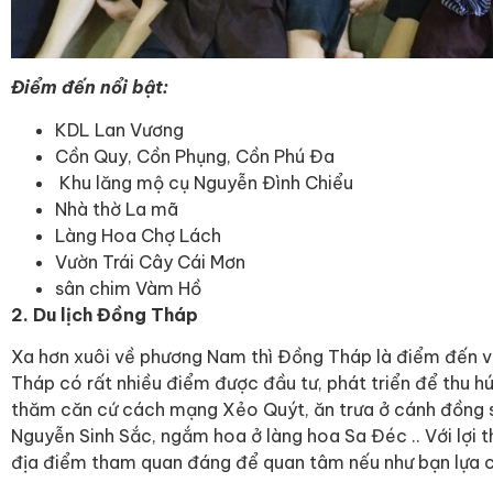
Điểm đến nổi bật:
KDL Lan Vương
Cồn Quy, Cồn Phụng, Cồn Phú Đa
Khu lăng mộ cụ Nguyễn Đình Chiểu
Nhà thờ La mã
Làng Hoa Chợ Lách
Vườn Trái Cây Cái Mơn
sân chim Vàm Hồ
2. Du lịch Đồng Tháp
Xa hơn xuôi về phương Nam thì Đồng Tháp là điểm đến v
Tháp có rất nhiều điểm được đầu tư, phát triển để thu h
thăm căn cứ cách mạng Xẻo Quýt, ăn trưa ở cánh đồng s
Nguyễn Sinh Sắc, ngắm hoa ở làng hoa Sa Đéc .. Với lợi 
địa điểm tham quan đáng để quan tâm nếu như bạn lựa 