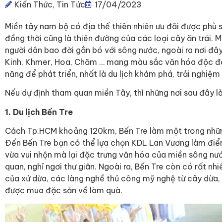
Kiến Thức
,
Tin Tức
17/04/2023
Miền tây nam bộ có địa thế thiên nhiên ưu đãi được phù 
đồng thời cũng là thiên đường của các loại cây ăn trái. 
người dân bao đời gắn bó với sông nước, ngoài ra nơi đâ
Kinh, Khmer, Hoa, Chăm … mang màu sắc văn hóa độc đáo.
năng để phát triển, nhất là du lịch khám phá, trải nghiệ
Nếu dự định tham quan miền Tây, thì những nơi sau đây là
1. Du lịch Bến Tre
Cách Tp.HCM khoảng 120km, Bến Tre làm một trong nhữn
Đến Bến Tre bạn có thể lựa chọn KDL Lan Vương làm điểm
vừa vui nhộn mà lại đặc trưng văn hóa của miền sông nướ
quan, nghỉ ngơi thư giãn. Ngoài ra, Bến Tre còn có rất nh
của xứ dừa, các làng nghề thủ công mỹ nghệ từ cây dừa
được mua đặc sản về làm quà.