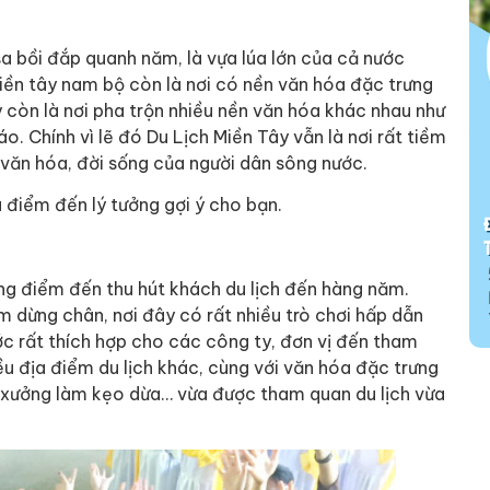
sa bồi đắp quanh năm, là vựa lúa lớn của cả nước
Miền tây nam bộ còn là nơi có nền văn hóa đặc trưng
y còn là nơi pha trộn nhiều nền văn hóa khác nhau như
 Chính vì lẽ đó Du Lịch Miền Tây vẫn là nơi rất tiềm
m văn hóa, đời sống của người dân sông nước.
 điểm đến lý tưởng gợi ý cho bạn.
g điểm đến thu hút khách du lịch đến hàng năm.
 dừng chân, nơi đây có rất nhiều trò chơi hấp dẫn
c rất thích hợp cho các công ty, đơn vị đến tham
iều địa điểm du lịch khác, cùng với văn hóa đặc trưng
, xưởng làm kẹo dừa… vừa được tham quan du lịch vừa