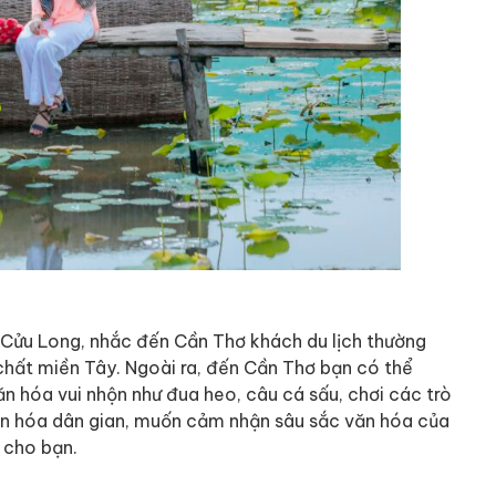
Cửu Long, nhắc đến Cần Thơ khách du lịch thường
hất miền Tây. Ngoài ra, đến Cần Thơ bạn có thể
n hóa vui nhộn như đua heo, câu cá sấu, chơi các trò
văn hóa dân gian, muốn cảm nhận sâu sắc văn hóa của
 cho bạn.