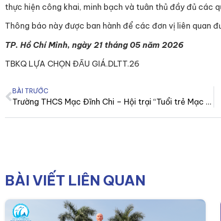
thực hiện công khai, minh bạch và tuân thủ đầy đủ các q
Thông báo này được ban hành để các đơn vị liên quan đư
TP. Hồ Chí Minh, ngày 21 tháng 05 năm 2026
TBKQ LỰA CHỌN ĐẤU GIÁ.DLTT.26
BÀI TRƯỚC
Trường THCS Mạc Đĩnh Chi – Hội trại “Tuổi trẻ Mạc Đĩnh Chi – Vươn tới ước mơ
BÀI VIẾT LIÊN QUAN