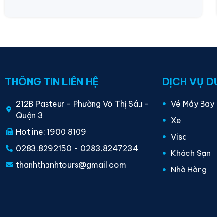
THÔNG TIN LIÊN HỆ
DỊCH VỤ D
212B Pasteur - Phường Võ Thị Sáu -
Vé Máy Bay
Quận 3
Xe
Hotline: 1900 8109
Visa
0283.8292150
-
0283.8247234
Khách Sạn
thanhthanhtours@gmail.com
Nhà Hàng