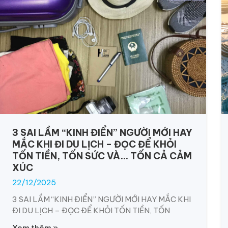
3 SAI LẦM “KINH ĐIỂN” NGƯỜI MỚI HAY
MẮC KHI ĐI DU LỊCH – ĐỌC ĐỂ KHỎI
TỐN TIỀN, TỐN SỨC VÀ… TỐN CẢ CẢM
XÚC
22/12/2025
3 SAI LẦM “KINH ĐIỂN” NGƯỜI MỚI HAY MẮC KHI
ĐI DU LỊCH – ĐỌC ĐỂ KHỎI TỐN TIỀN, TỐN
Xem thêm »