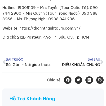
Hotline: 19008109 – Mrs Tuyền (Tour Quốc Tế): 090
744 2900 – Mrs Quỳnh (Tour Trong Nước): 090 388
3266 – Ms. Phương Nghi: 0908 041 296
Website:
https://thanhthanhtours.com.vn/
Địa chỉ: 212B Pasteur, P.Võ Thị Sáu, Q3, Tp.HCM
BÀI TRƯỚC
BÀI SAU
Sài Gòn – Nơi giao thoa Á-Âu: Lịch trình cuối tuần lý tưởng
ĐIỀU KHOẢN CHUNG
Chia sẻ:
Hỗ Trợ Khách Hàng