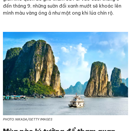
đến tháng 9, những sườn đồi xanh mướt sẽ khoác lên
mình màu vàng óng ả như mật ong khi lúa chín rộ.
PHOTO: NIKADA/GETTY IMAGES