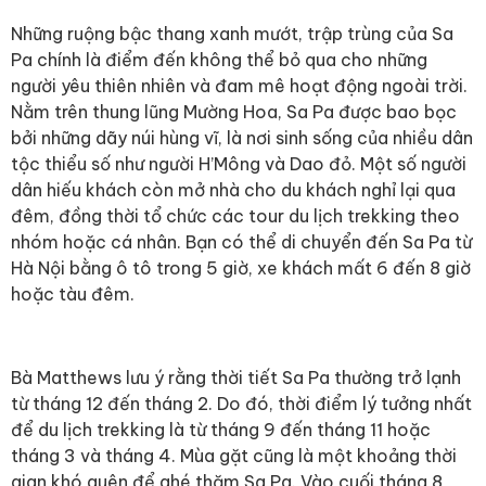
Những ruộng bậc thang xanh mướt, trập trùng của Sa
Pa chính là điểm đến không thể bỏ qua cho những
người yêu thiên nhiên và đam mê hoạt động ngoài trời.
Nằm trên thung lũng Mường Hoa, Sa Pa được bao bọc
bởi những dãy núi hùng vĩ, là nơi sinh sống của nhiều dân
tộc thiểu số như người H’Mông và Dao đỏ. Một số người
dân hiếu khách còn mở nhà cho du khách nghỉ lại qua
đêm, đồng thời tổ chức các tour du lịch trekking theo
nhóm hoặc cá nhân. Bạn có thể di chuyển đến Sa Pa từ
Hà Nội bằng ô tô trong 5 giờ, xe khách mất 6 đến 8 giờ
hoặc tàu đêm.
Bà Matthews lưu ý rằng thời tiết Sa Pa thường trở lạnh
từ tháng 12 đến tháng 2. Do đó, thời điểm lý tưởng nhất
để du lịch trekking là từ tháng 9 đến tháng 11 hoặc
tháng 3 và tháng 4. Mùa gặt cũng là một khoảng thời
gian khó quên để ghé thăm Sa Pa. Vào cuối tháng 8