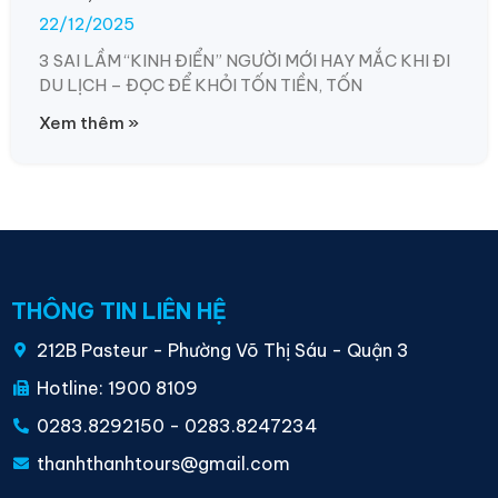
22/12/2025
3 SAI LẦM “KINH ĐIỂN” NGƯỜI MỚI HAY MẮC KHI ĐI
DU LỊCH – ĐỌC ĐỂ KHỎI TỐN TIỀN, TỐN
Xem thêm »
THÔNG TIN LIÊN HỆ
212B Pasteur - Phường Võ Thị Sáu - Quận 3
Hotline: 1900 8109
0283.8292150
-
0283.8247234
thanhthanhtours@gmail.com