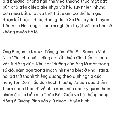
địa phương, chẳng hạn như việc thưởng thức một bát
bún chả trên chiếc ghế nhựa vỉa hè. Tuy nhiên, những
cơn mưa bất chợt và thời tiết u ám có thể làm gián
đoạn kế hoạch đi bộ đường dài ở Sa Pa hay du thuyền
trên Vịnh Hạ Long – hai trải nghiệm tuyệt vời mà bạn sẽ
không muốn bỏ lỡ.
Ông Benjamin Kreuz, Tổng giám đốc Six Senses Vịnh
Ninh Vân, cho biết, cũng có rất nhiều địa điểm quanh
vẫn ít đông đúc. Khu nghĩ dưỡng của ông là một trong
số đó, nằm gọn trong một vịnh riêng biệt ở Nha Trang,
nơi đã trở thành thiêng đường theo định nghĩa của
riêng tôi. Do nhiều du khách thường ưu tiên các điểm
tham quan khác đi về phía nam, nên các kỳ quan thiên
nhiên ở phía bắc như Thác Bản Giốc và hệ thống hang
động ở Quảng Bình vẫn giữ được vẻ yên bình.