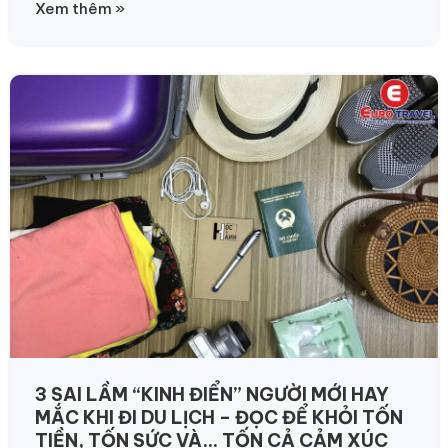
Xem thêm »
3 SAI LẦM “KINH ĐIỂN” NGƯỜI MỚI HAY
MẮC KHI ĐI DU LỊCH – ĐỌC ĐỂ KHỎI TỐN
TIỀN, TỐN SỨC VÀ… TỐN CẢ CẢM XÚC