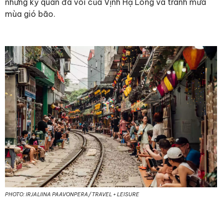
những kỳ quan đá vôi của Vịnh Hạ Long và tránh mưa
mùa gió bão.
PHOTO: IRJALIINA PAAVONPERA/TRAVEL + LEISURE