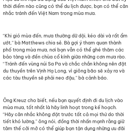
thời điểm nào cũng có thể du lịch được, bạn có thể cân
nhắc tránh đến Việt Nam trong mùa mưa.
“Khi gió mùa đến, mưa thường dữ dội, kéo dài và rất ẩm
ướt,” bà Matthews chia sẻ. Bà gợi ý tham quan thành
phố trong mùa mưa, nơi bạn vẫn có thể ghé thăm các
bảo tàng và đền chùa cổ kính giữa những cơn mưa rào.
“Tránh đến vùng núi Sa Pa và chắc chắn không nên đặt
du thuyền trên Vịnh Hạ Long, vì giông bão sẽ xảy ra và
các tàu thuyền sẽ phải neo đậu,” bà cảnh báo.
Ông Kreuz cho biết, nếu bạn quyết định đi du lịch vào
mùa mưa, tốt nhất là hãy linh hoạt trong kế hoạch.
“Hãy cân nhắc không đặt trước tất cả mọi thứ do thời
tiết khó lường,” ông nói, đồng thời nhấn mạnh rằng giữ
tâm thế cởi mở có thể giúp bạn tận dụng những ưu đãi