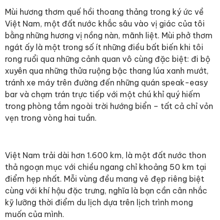
Mùi hương thơm quế hồi thoang thảng trong ký ức về
Việt Nam, một đất nước khắc sâu vào vị giác của tôi
bằng những hương vị nồng nàn, mãnh liệt. Mùi phở thơm
ngát ấy là một trong số ít những điều bất biến khi tôi
rong ruổi qua những cảnh quan vô cùng đặc biệt: đi bộ
xuyên qua những thửa ruộng bậc thang lúa xanh mướt,
tránh xe máy trên đường đến những quán speak-easy
bar và chạm trán trực tiếp với một chú khỉ quý hiếm
trong phòng tắm ngoài trời hướng biển – tất cả chỉ vỏn
vẹn trong vòng hai tuần.
Việt Nam trải dài hơn 1.600 km, là một đất nước thon
thả ngoạn mục với chiều ngang chỉ khoảng 50 km tại
điểm hẹp nhất. Mỗi vùng đều mang vẻ đẹp riêng biệt
cùng với khí hậu đặc trưng, nghĩa là bạn cần cân nhắc
kỹ lưỡng thời điểm du lịch dựa trên lịch trình mong
muốn của mình.